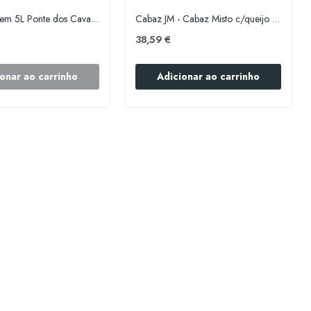
Azeite Virgem 5L Ponte dos Cavaleiros
Cabaz JM - Cabaz Misto c/queijo Mistura
38,59 €
onar ao carrinho
Adicionar ao carrinho