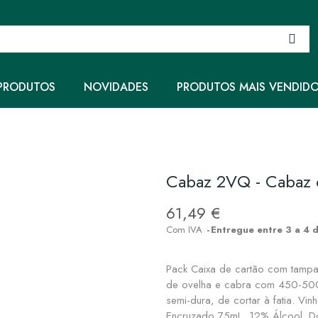
PRODUTOS
NOVIDADES
PRODUTOS MAIS VENDID
Cabaz 2VQ - Cabaz 
61,49 €
Com IVA
Entregue entre 3 a 4 d
Pack Caixa de cartão com tampa
de ovelha e cabra com 450-500
semi-dura, de cortar à fatia. Vi
Encruzado 75mL, 12% Álcool. D