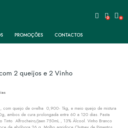
0
0
OS
PROMOÇÕES
CONTACTOS
com 2 queijos e 2 Vinho
ias
, com queijo de ovelha 0,900- 1kg, e meio queijo de mistura
g, ambos de cura prolongada entre 60 a 120 dias. Pasta
nho Tinto Alfrocheiro/Jaen 750mL , 13% Álcool. Vinho Branco
oce de abóbora 26 g, Molho agridoce Chutney de Pimentos