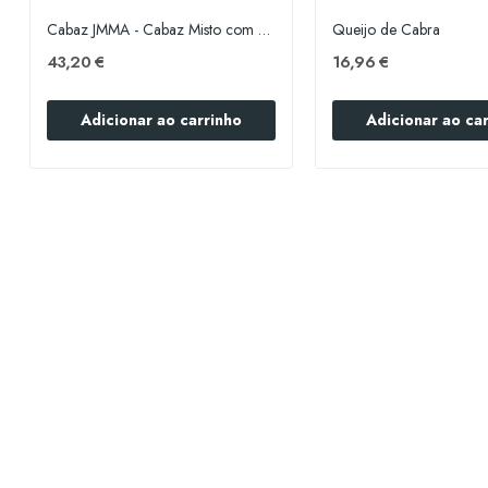
Cabaz JMMA - Cabaz Misto com Mel e Azeite
Queijo de Cabra
43,20 €
16,96 €
Adicionar ao carrinho
Adicionar ao ca