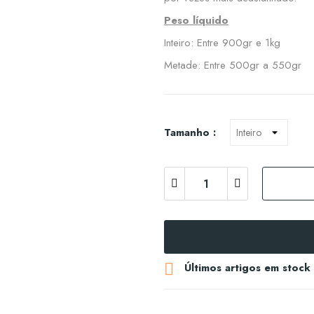
Peso líquido
Inteiro: Entre 900gr e 1kg
Metade: Entre 500gr a 550gr
Tamanho :

Últimos artigos em stock