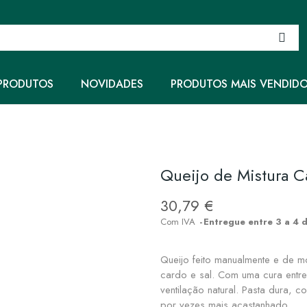
PRODUTOS
NOVIDADES
PRODUTOS MAIS VENDID
Queijo de Mistura C
30,79 €
Com IVA
Entregue entre 3 a 4 d
Queijo feito manualmente e de mod
cardo e sal. Com uma cura entr
ventilação natural. Pasta dura, 
por vezes mais acastanhado.