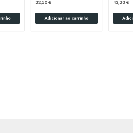
22,50 €
43,20 €
rrinho
Adicionar ao carrinho
Adici