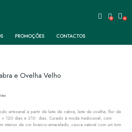
0
0
OS
PROMOÇÕES
CONTACTOS
abra e Ovelha Velho
ias
o artesanal a partir de leite de cabra, leite de ovelha, flor de
e > 120 dias e 210 dias. Curado à moda tradicional, com
com interior de cor branco-amarelado, casca natural com um tom